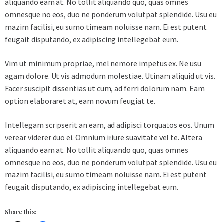
aliquando eam at. No tollit aliquando quo, quas omnes
omnesque no eos, duo ne ponderum volutpat splendide. Usu eu
mazim facilisi, eu sumo timeam noluisse nam. Ei est putent
feugait disputando, ex adipiscing intellegebat eum.
Vim ut minimum propriae, mel nemore impetus ex. Ne usu
agam dolore. Ut vis admodum molestiae. Utinam aliquid ut vis.
Facer suscipit dissentias ut cum, ad ferri dolorum nam. Eam
option elaboraret at, eam novum feugiat te.
Intellegam scripserit an eam, ad adipisci torquatos eos. Unum
verear viderer duo ei. Omnium iriure suavitate vel te. Altera
aliquando eam at. No tollit aliquando quo, quas omnes
omnesque no eos, duo ne ponderum volutpat splendide. Usu eu
mazim facilisi, eu sumo timeam noluisse nam. Ei est putent
feugait disputando, ex adipiscing intellegebat eum.
Share this: