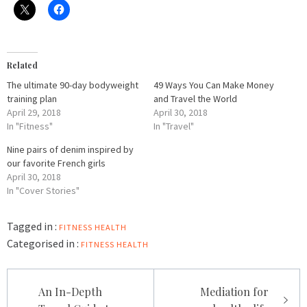
Related
The ultimate 90-day bodyweight
49 Ways You Can Make Money
training plan
and Travel the World
April 29, 2018
April 30, 2018
In "Fitness"
In "Travel"
Nine pairs of denim inspired by
our favorite French girls
April 30, 2018
In "Cover Stories"
Tagged in :
FITNESS
HEALTH
Categorised in :
FITNESS
HEALTH
Post
An In-Depth
Mediation for
navigation