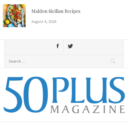
Skip
to
Maldon Sicilian Recipes
content
August 4, 2026
Search
for:
50 Plus Magazine
Primary